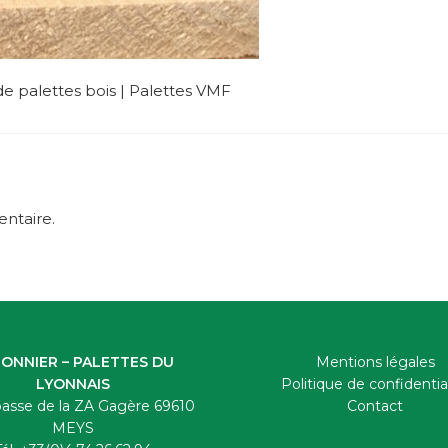
e palettes bois | Palettes VMF
ntaire.
ONNIER – PALETTES DU
Mentions légales
LYONNAIS
Politique de confidentia
asse de la ZA Gagère 69610
Contact
MEYS