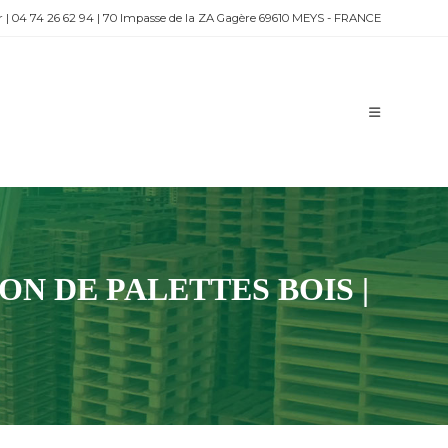
r
|
04 74 26 62 94
|
70 Impasse de la ZA Gagère 69610 MEYS - FRANCE
ON DE PALETTES BOIS |