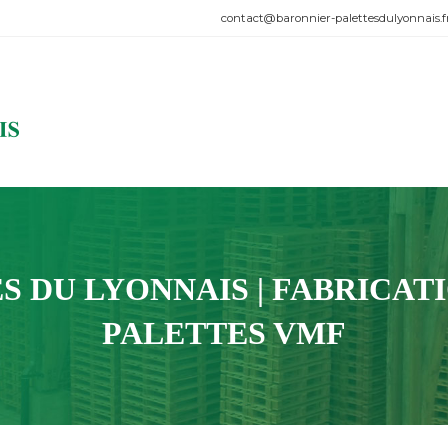
contact@baronnier-palettesdulyonnais.f
 DU LYONNAIS | FABRICATI
PALETTES VMF