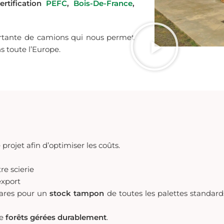
rtification
PEFC
,
Bois-De-France
,
ortante de camions qui nous permet
s toute l’Europe.
projet afin d’optimiser les coûts.
re scierie
xport
tares pour un
stock tampon
de toutes les palettes standar
de
forêts gérées durablement
.