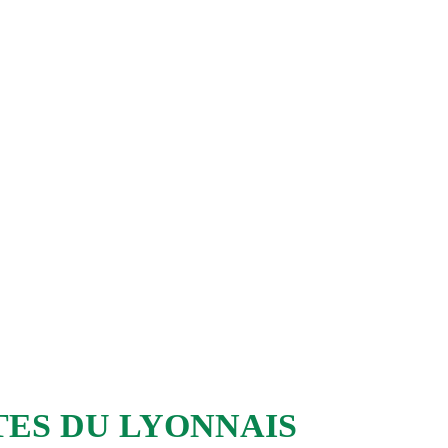
FABRICATION D
OUR VOS LIVRAISONS EN FR
TES DU LYONNAIS