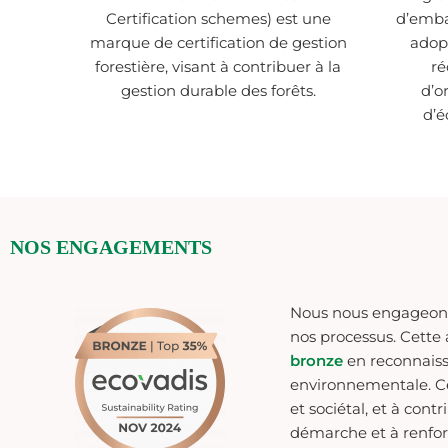
Certification schemes) est une
d’emba
marque de certification de gestion
adop
forestière, visant à contribuer à la
ré
gestion durable des forêts.
d’o
d’
NOS ENGAGEMENTS
Nous nous engageon
nos processus. Cette
bronze
en reconnaiss
environnementale
. 
et sociétal, et à con
démarche et à renforc