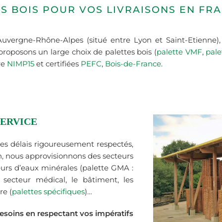
S BOIS POUR VOS LIVRAISONS EN FRA
Auvergne-Rhône-Alpes (situé entre Lyon et Saint-Etienne)
proposons un large choix de palettes bois (
palette VMF
,
pal
re
NIMP15
et certifiées
PEFC
,
Bois-de-France
.
SERVICE
des délais rigoureusement respectés,
oin, nous approvisionnons des secteurs
leurs d’eaux minérales (palette GMA :
e secteur médical, le bâtiment, les
re (
palettes spécifiques
)…
esoins en respectant vos impératifs