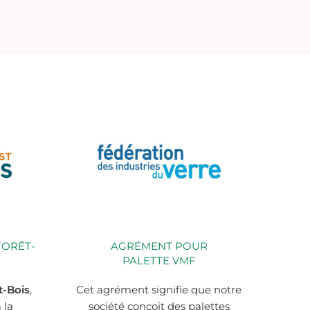
FORÊT-
AGRÉMENT POUR
PALETTE VMF
t-Bois
,
Cet agrément signifie que notre
 la
société conçoit des palettes